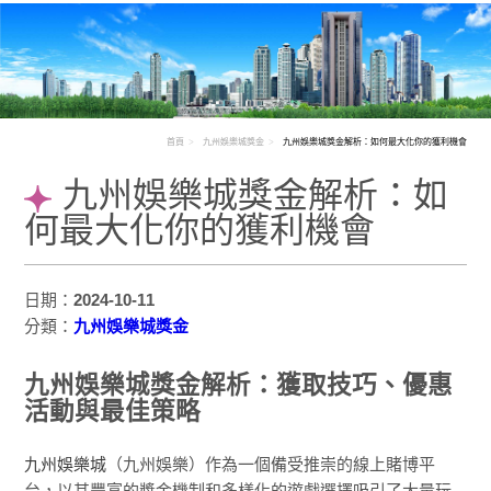
首頁
九州娛樂城獎金
九州娛樂城獎金解析：如何最大化你的獲利機會
九州娛樂城獎金解析：如
何最大化你的獲利機會
日期：
2024-10-11
分類：
九州娛樂城獎金
九州娛樂城獎金解析：獲取技巧、優惠
活動與最佳策略
九州娛樂城
（九州娛樂）作為一個備受推崇的線上賭博平
台，以其豐富的獎金機制和多樣化的遊戲選擇吸引了大量玩