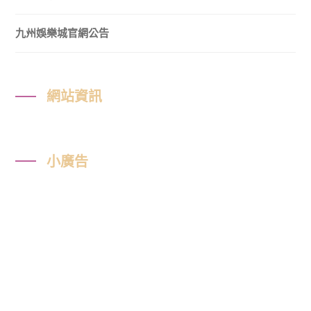
九州娛樂城官網公告
網站資訊
小廣告