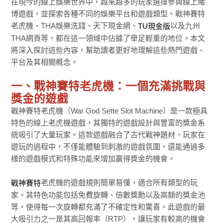
在現今的線上娛樂世界中，越來越多的玩家選擇參與線上賭
博遊戲，並探索各種不同的娛樂平台和遊戲類型。戰神賽特
老虎機、THA娛樂洗錢、天下現金網、
以及九州
TU現金版
THA網頁等，都在這一領域中佔據了舉足輕重的地位。本文
將深入探討這些內容，幫助讀者更好地理解這些熱門遊戲、
平台及其相關概念。
一、戰神賽特老虎機：一個充滿挑戰與
獎金的遊戲
戰神賽特老虎機（War God Sette Slot Machine）是一款極具
特色的線上老虎機遊戲，其獨特的遊戲設計與豐富的獎金系
統吸引了大量玩家。這款遊戲融合了古代戰神題材，玩家在
遊玩的過程中，不僅能體驗到刺激的遊戲氛圍，還能通過多
樣的遊戲模式和特殊功能來增加贏得獎金的機會。
老虎機的遊戲規則簡單易懂，適合所有類型的玩
戰神賽特
家。其特色功能包括免費旋轉、倍數獎勳以及高額的獎金池
等，使得每一次旋轉都充滿了不確定性和驚喜。此遊戲的最
大吸引力之一是其高回報率（RTP），讓玩家有較高的機會