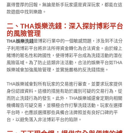
贏得豐厚的回報。無論是新手玩家還是資深玩家，都能在這
款遊戲中找到樂趣。
二、THA娛樂洗錢：深入探討博彩平台
的風險管理
是博彩行業中的一個敏感問題，涉及到不法分
THA娛樂洗錢
子利用博彩平台將非法所得資金轉化為合法資金。由於線上
賭博的匿名性和跨國性，使得博彩平台成為洗錢活動的潛在
風險區域。為了防止這類非法活動，合法的娛樂平台如THA
娛樂城會加強風險管理，並實施嚴格的反洗錢措施。
THA娛樂城會對所有玩家的交易進行審查，並要求玩家提供
身份認證資料。這樣的措施有助於識別可疑的交易行為，從
而防止洗錢行為的發生。此外，THA娛樂城還會定期向相關
機構報告可疑交易，並積極合作打擊洗錢活動。玩家在選擇
平台時，也應該選擇那些具備合法牌照並有良好口碑的平
台，以避免落入非法博彩平台的陷阱。