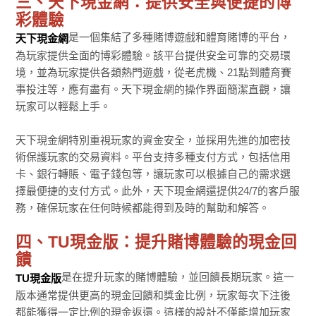
三、天下現金網：提供安全與便捷的博
彩體驗
是一個集結了多種賭博遊戲和體育賭博的平台，
天下現金網
為玩家提供全面的博彩體驗。該平台提供安全可靠的交易環
境，並為玩家提供各類熱門遊戲，從老虎機、21點到體育賽
事投注等，應有盡有。天下現金網的操作界面簡潔直觀，讓
玩家可以輕鬆上手。
天下現金網特別重視玩家的資金安全，並採用先進的加密技
術保護玩家的交易資料。平台支持多種支付方式，包括信用
卡、銀行轉賬、電子錢包等，讓玩家可以根據自己的需求選
擇最便捷的支付方式。此外，天下現金網還提供24/7的客戶服
務，確保玩家在任何時候都能得到及時的幫助和解答。
四、TU現金版：提升賭博體驗的現金回
饋
是在提升玩家的賭博體驗，並回饋長期玩家。這一
TU現金版
版本通常提供更高的現金回饋和獎金比例，玩家每次下注後
都能獲得一定比例的現金返還。這樣的設計不僅能增加玩家